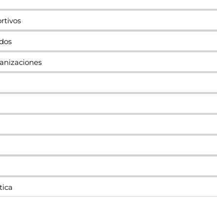
rtivos
ados
banizaciones
a
tica