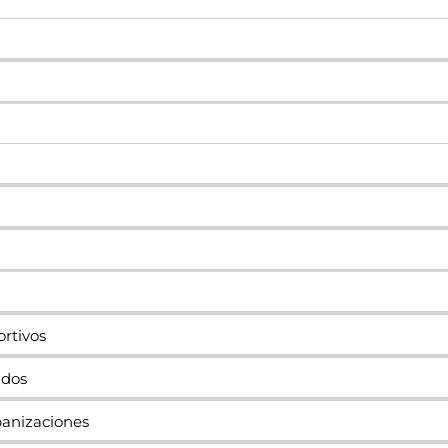
ortivos
ados
banizaciones