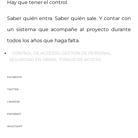
Hay que tener el control.
Saber quién entra. Saber quién sale. Y contar con
un sistema que acompañe al proyecto durante
todos los años que haga falta.
CONTROL DE ACCESOS
,
GESTION DE PERSONAL
,
SEGURIDAD EN OBRAS
,
TORNOS DE ACCESO
FACEBOOK
TWITTER
LINKEDIN
PINTEREST
WHATSAPP